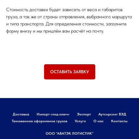
Стоимость доставки будет зависеть от веса и габаритов
груза, а так же от страны отправления, выбранного маршрута
и типа транспорта. Для определения стоимости, заполните
форму внизу и мы пришлём вам расчёт на почту.
ОСТАВИТЬ ЗАЯВКУ
Доставка
Импорт «под ключ»
Экспорт
Аутсорсинг ВЭД
Таможенное оформление грузов
Услуги
О нас
Контакты
ООО "АВАТЭК ЛОГИСТИК"