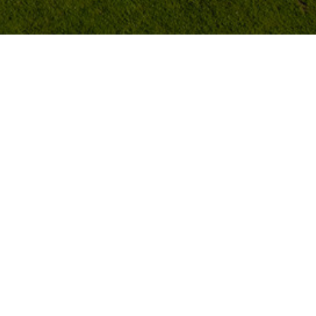
уществляет грузоперевозки из Израиля. Сотрудники
мальный маршрут доставки груза — все будет в целос
рупными перевозчиками грузов по морю, жд и авиако
 Иерусалима, Тель-Авива и других городов.