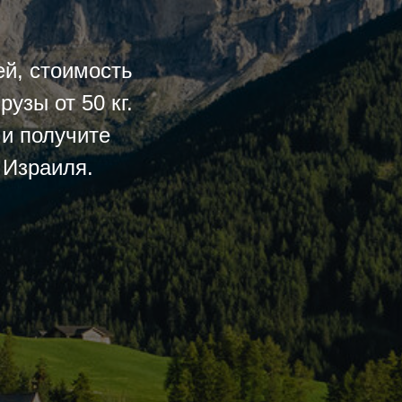
ей, стоимость
узы от 50 кг.
 и получите
 Израиля.