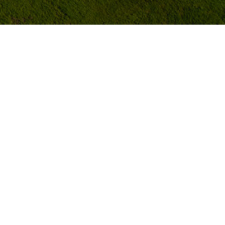
 компании
ти и сохранности.
мпаниями.