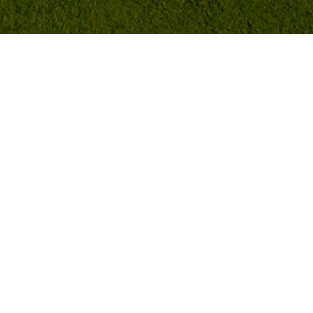
Наша компания ос
подберут Вам опти
Сотрудничаем с к
Груз перевозим из
Стоимость